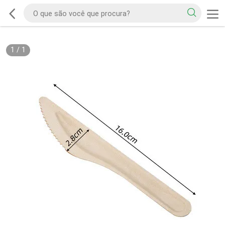
1
/
1