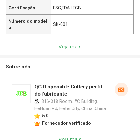
Certificação
FSC,FDA,LFGB
Número do model
SK-001
o
Veja mais
Sobre nós
QC Disposable Cutlery perfil
do fabricante
316-318 Room, #C Building,
HeHuan Rd, Hefei City, China ,China
5.0
Fornecedor verificado
Veja mais