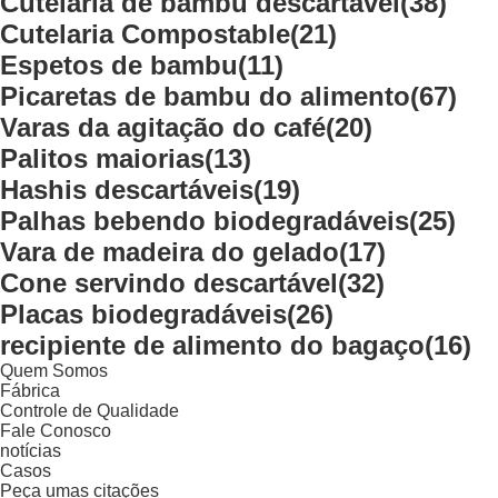
Cutelaria de bambu descartável
(38)
Cutelaria Compostable
(21)
Espetos de bambu
(11)
Picaretas de bambu do alimento
(67)
Varas da agitação do café
(20)
Palitos maiorias
(13)
Hashis descartáveis
(19)
Palhas bebendo biodegradáveis
(25)
Vara de madeira do gelado
(17)
Cone servindo descartável
(32)
Placas biodegradáveis
(26)
recipiente de alimento do bagaço
(16)
Quem Somos
Fábrica
Controle de Qualidade
Fale Conosco
notícias
Casos
Peça umas citações