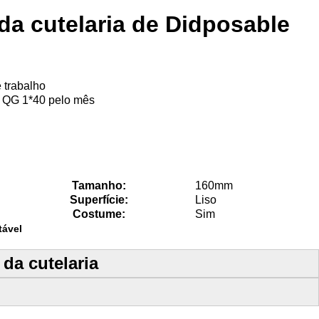
da cutelaria de Didposable
 trabalho
 QG 1*40 pelo mês
Tamanho:
160mm
Superfície:
Liso
Costume:
Sim
tável
da cutelaria