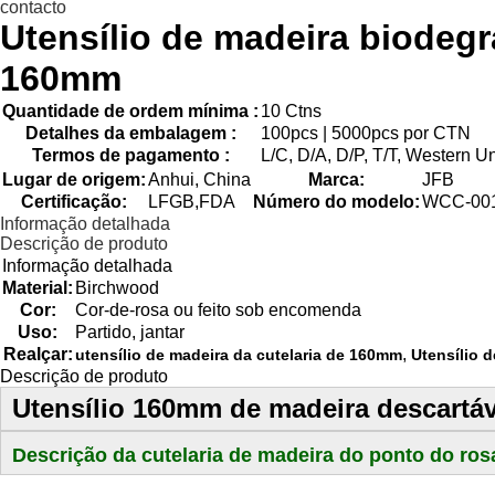
contacto
Utensílio de madeira biodeg
160mm
Quantidade de ordem mínima :
10 Ctns
Detalhes da embalagem :
100pcs | 5000pcs por CTN
Termos de pagamento :
L/C, D/A, D/P, T/T, Western 
Lugar de origem:
Anhui, China
Marca:
JFB
Certificação:
LFGB,FDA
Número do modelo:
WCC-00
Informação detalhada
Descrição de produto
Informação detalhada
Material:
Birchwood
Cor:
Cor-de-rosa ou feito sob encomenda
Uso:
Partido, jantar
Realçar:
,
utensílio de madeira da cutelaria de 160mm
Utensílio 
Descrição de produto
Utensílio 160mm de madeira descartáv
Descrição da cutelaria de madeira do ponto do ros